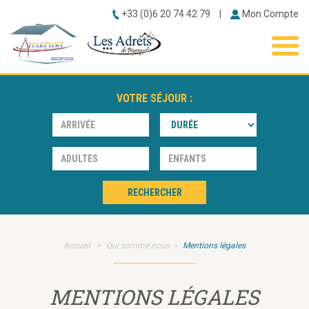
+33 (0)6 20 74 42 79
|
Mon Compte
ACCUEIL
BONS PLANS
VOTRE SÉJOUR :
RÉSIDENCES
▼
STATION
▼
CONTACT
RECHERCHER
Accueil
Qui somme nous
Mentions légales
MENTIONS LÉGALES