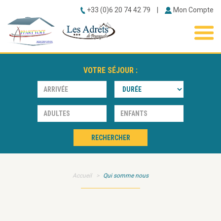
+33 (0)6 20 74 42 79
|
Mon Compte
ACCUEIL
BONS PLANS
VOTRE SÉJOUR :
RÉSIDENCES
▼
STATION
▼
CONTACT
RECHERCHER
Accueil
Qui somme nous