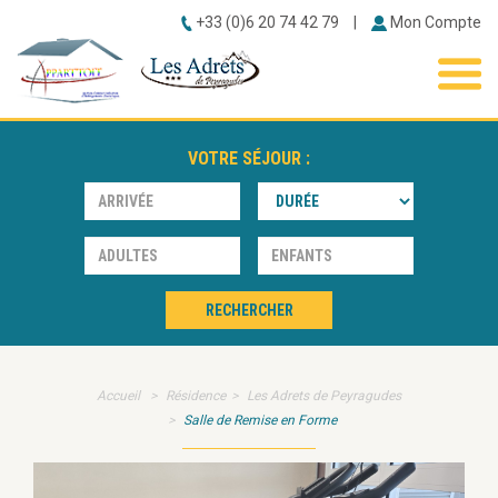
+33 (0)6 20 74 42 79
|
Mon Compte
ACCUEIL
BONS PLANS
VOTRE SÉJOUR :
RÉSIDENCES
▼
STATION
▼
CONTACT
RECHERCHER
Accueil
Résidence
Les Adrets de Peyragudes
Salle de Remise en Forme